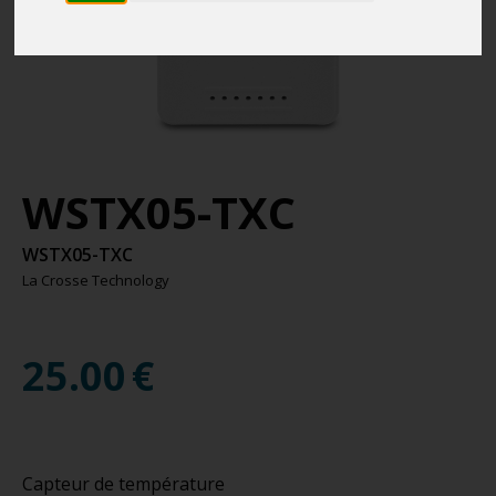
WSTX05-TXC
WSTX05-TXC
La Crosse Technology
25.00
€
Capteur de température