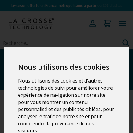
Livraison offerte en France métropolitaine à partir de 20€ d'achat
Stations météo Wi-Fi
Nous utilisons des cookies
avec prévisions
Nous utilisons des cookies et d'autres
technologies de suivi pour améliorer votre
expérience de navigation sur notre site,
pour vous montrer un contenu
Accueil
>
Stations Météo
personnalisé et des publicités ciblées, pour
analyser le trafic de notre site et pour
comprendre la provenance de nos
5 Résultats
visiteurs.