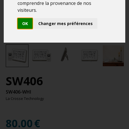
comprendre la provenance de nos
visiteurs.
OK
Changer mes préférences
SW406
SW406-WHI
La Crosse Technology
80.00
€