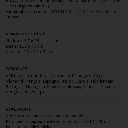
Base: 2 piles AA LR6 (non incluses) et adaptateur secteur type
C 5V obligatoire (inclus)
Alimentation du capteur WSTX07TY-THC: 2 piles AA LR6 (non
incluses)
DIMENSIONS
L x l x h
Station : 15.7 x 2.5 x 11.4 cm
Ecran : 12.6 x 7.9 cm
Capteur : 9.7 x 3.2 x 5 cm
ECRAN LCD
Affichage du jour de la semaine en 15 langues: Anglais,
Allemand, Français, Espagnol, Italien, Danois, Néerlandais,
Portugais, Norvégien, Suédois, Polonais, Finnois, Tchèque,
Hongrois et Slovaque
GÉNÉRALITÉS
S’accroche au mur ou se pose sur une table
Peut gérer 3 capteurs extérieurs (ref WSTX07TY-THC)
Indicateur de piles faibles