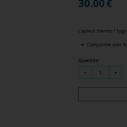
30.00
€
Capteur thermo / hygr
Compatible avec 
Quantité
−
+