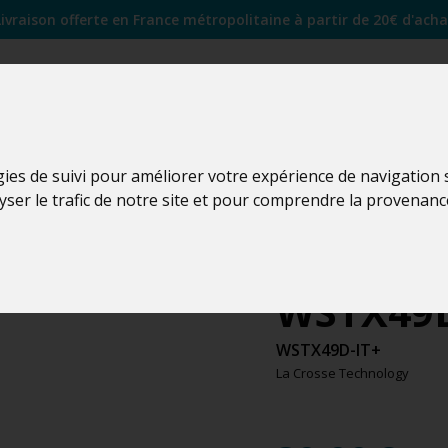
Livraison offerte en France métropolitaine à partir de 20€ d'acha
gies de suivi pour améliorer votre expérience de navigation
lyser le trafic de notre site et pour comprendre la provenanc
WSTX49D
WSTX49D-IT+
La Crosse Technology