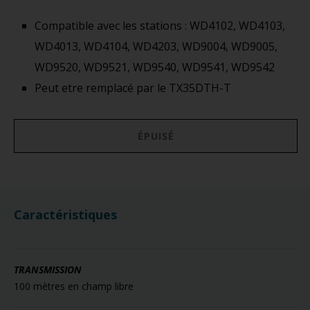
Compatible avec les stations : WD4102, WD4103,
WD4013, WD4104, WD4203, WD9004, WD9005,
WD9520, WD9521, WD9540, WD9541, WD9542
Peut etre remplacé par le TX35DTH-T
ÉPUISÉ
Caractéristiques
TRANSMISSION
100 mètres en champ libre