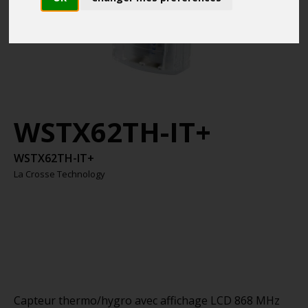
WSTX62TH-IT+
WSTX62TH-IT+
La Crosse Technology
Capteur thermo/hygro avec affichage LCD 868 MHz