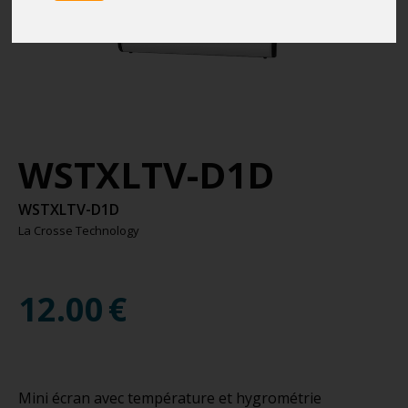
WSTXLTV-D1D
WSTXLTV-D1D
La Crosse Technology
12.00
€
Mini écran avec température et hygrométrie