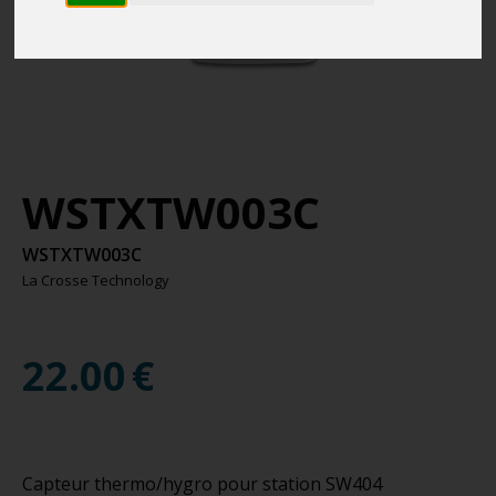
WSTXTW003C
WSTXTW003C
La Crosse Technology
22.00
€
Capteur thermo/hygro pour station SW404