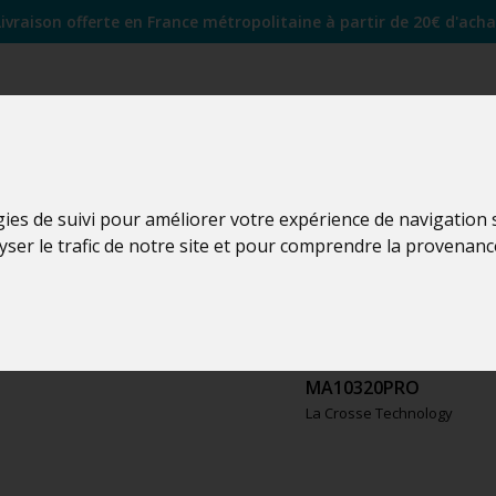
Livraison offerte en France métropolitaine à partir de 20€ d'acha
gies de suivi pour améliorer votre expérience de navigation
lyser le trafic de notre site et pour comprendre la provenanc
MA1032
MA10320PRO
La Crosse Technology