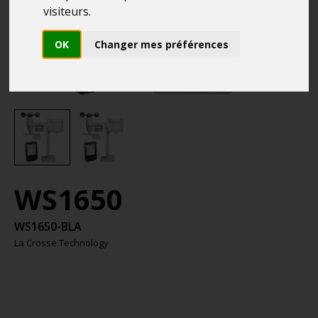
visiteurs.
OK
Changer mes préférences
WS1650
WS1650-BLA
La Crosse Technology