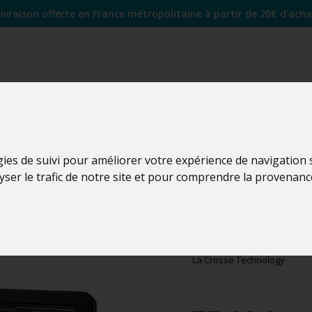
Livraison offerte en France métropolitaine à partir de 20€ d'acha
gies de suivi pour améliorer votre expérience de navigation
lyser le trafic de notre site et pour comprendre la provenanc
WS6236
WS6236-BLA
La Crosse Technology