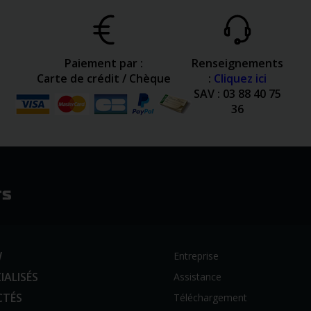
Paiement par :
Renseignements
Carte de crédit / Chèque
:
Cliquez ici
SAV : 03 88 40 75
36
W
Entreprise
IALISÉS
Assistance
CTÉS
Téléchargement