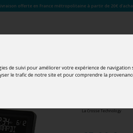
Livraison offerte en France métropolitaine à partir de 20€ d'acha
gies de suivi pour améliorer votre expérience de navigation
lyser le trafic de notre site et pour comprendre la provenanc
WS6819
WS6819C-BLA
La Crosse Technology