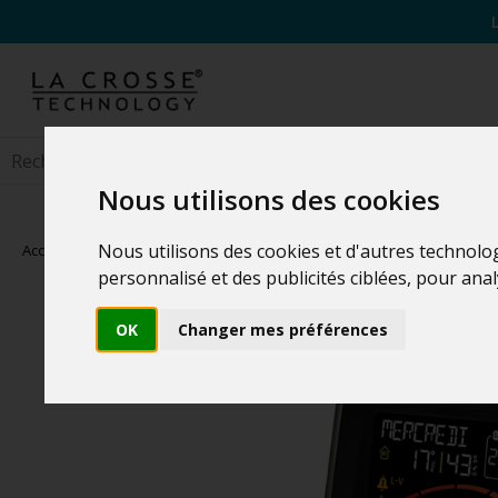
Nous utilisons des cookies
Nous utilisons des cookies et d'autres technolo
Accueil
>
Stations Météo
>
Stations Météo Familiales
personnalisé et des publicités ciblées, pour ana
OK
Changer mes préférences