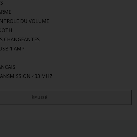
ES
ARME
NTROLE DU VOLUME
OOTH
RS CHANGEANTES
USB 1 AMP
ANCAIS
RANSMISSION 433 MHZ
ÉPUISÉ