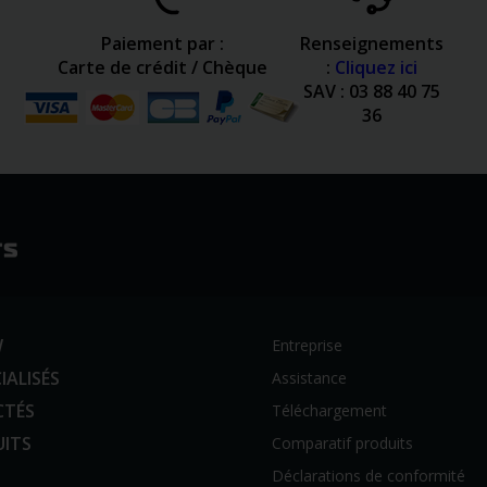
Paiement par :
Renseignements
Carte de crédit / Chèque
:
Cliquez ici
SAV : 03 88 40 75
36
W
Entreprise
IALISÉS
Assistance
CTÉS
Téléchargement
UITS
Comparatif produits
Déclarations de conformité