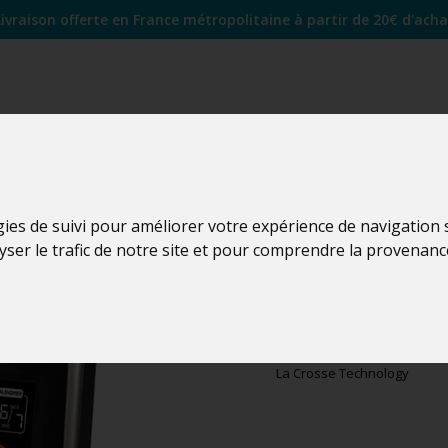
Livraison offerte en France métropolitaine à partir de 20€ d'acha
gies de suivi pour améliorer votre expérience de navigation
lyser le trafic de notre site et pour comprendre la provenanc
WS6890
WS6890BLA-SIL
La Crosse Technology