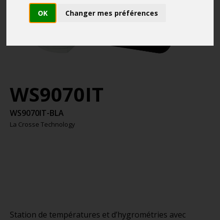
OK
Changer mes préférences
WS9070IT
WS9070IT-BLA
La Crosse Technology
Station de températures et d’hygrométries avec