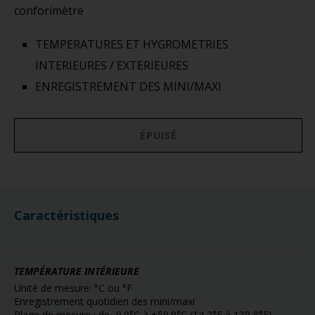
conforimètre
TEMPERATURES ET HYGROMETRIES
INTERIEURES / EXTERIEURES
ENREGISTREMENT DES MINI/MAXI
ÉPUISÉ
Caractéristiques
TEMPÉRATURE INTÉRIEURE
Unité de mesure: °C ou °F
Enregistrement quotidien des mini/maxi
Plage de mesure : de -9.9°C à +59.9°C (14,2°F à 139,8°F)