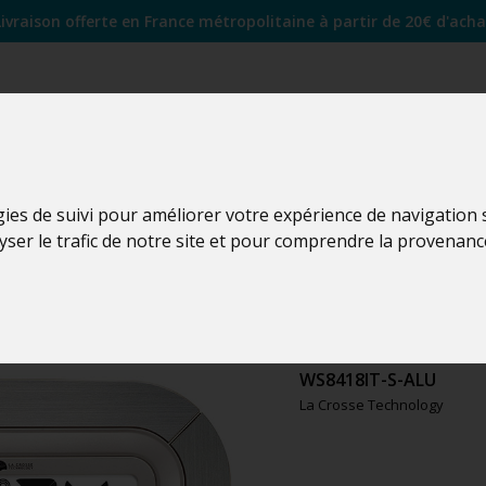
Livraison offerte en France métropolitaine à partir de 20€ d'acha
gies de suivi pour améliorer votre expérience de navigation
lyser le trafic de notre site et pour comprendre la provenanc
WS8418
WS8418IT-S-ALU
La Crosse Technology